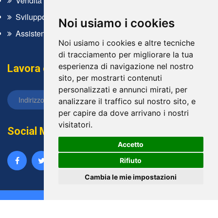
Vendita
Sviluppo software
Noi usiamo i cookies
Assistenza tecnica
Noi usiamo i cookies e altre tecniche
di tracciamento per migliorare la tua
esperienza di navigazione nel nostro
Lavora con noi
sito, per mostrarti contenuti
personalizzati e annunci mirati, per
analizzare il traffico sul nostro sito, e
per capire da dove arrivano i nostri
visitatori.
Social Media
Accetto
Rifiuto
Cambia le mie impostazioni
2026 © Tutti i diritti sono riservati da
Doppioclick
- P.IVA
02045320831 - Powered by
ViDa CMS