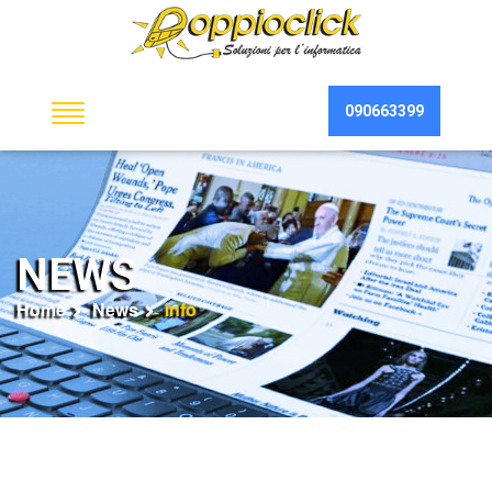
090663399
NEWS
Home
News
info